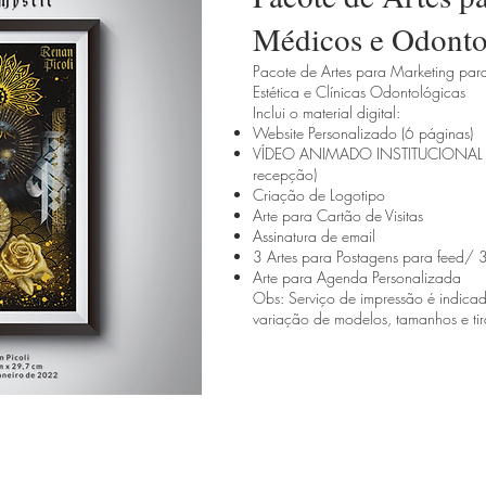
Médicos e Odonto
Pacote de Artes para Marketing para
Estética e Clínicas Odontológicas
Inclui o material digital:
Website Personalizado (6 páginas)
VÍDEO ANIMADO INSTITUCIONAL (de
recepção)
Criação de Logotipo
Arte para Cartão de Visitas
Assinatura de email
3 Artes para Postagens para feed/ 3 
Arte para Agenda Personalizada
Obs: Serviço de impressão é indica
variação de modelos, tamanhos e ti