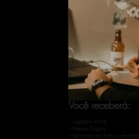
Você receberá:
– Logotipo oficial
– Marca D’água
– Variações em Preto e em Bra