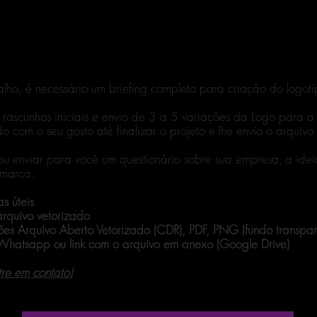
lho, é necessário um briefing completo para criação do logoti
o rascunhos iniciais e envio de 3 a 5 variações da Logo para a
 com o seu gosto até finalizar o projeto e lhe envio o arquivo f
ou enviar para você um questionário sobre sua empresa; a ide
 marca.
s úteis
rquivo vetorizado
ões Arquivo Aberto Vetorizado (CDR), PDF, PNG (fundo transpar
 Whatsapp ou link com o arquivo em anexo (Google Drive)
tre em contato!