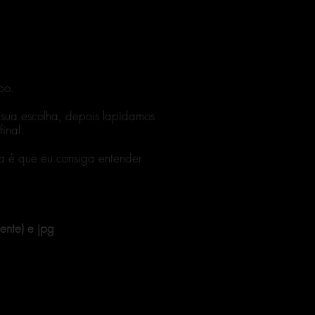
po.
 sua escolha, depois lapidamos
inal.
ia é que eu consiga entender
ente) e jpg